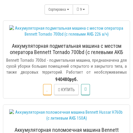
Сортировка
9
Аккумуляторная подметальная машина с местом
оператора Bennett Tornado 700bd (с гелевыми АКБ
226 а/ч)
Bennett Tornado 700bd - подметальная машина, предназначена для
сухой уборки больших помещений открытого и закрытого типа, а
также дворовых территорий. Работает от необслуживаемых
гелевых аккумуляторных батарей. Рабочий блок оснащён двумя
940480руб.
дисковыми щётками, которые собирают скопившийся на
КУПИТЬ
поверхности мусор и подают его к месту всасывания в контейнер.
Рабочее место оператора Bennett Tornado 700bd оснащено
комфортным креслом и эргономичной панелью управления. При
необходимости можно установить тент для защиты от солнца или
непогоды. Ширина обрабатываемой площади составляет 1200 мм.
Продуманная система привода на переднее колесо позволяет
маневрировать в самых неудобных и труднодоступных местах...
Аккумуляторная поломоечная машина Bennett