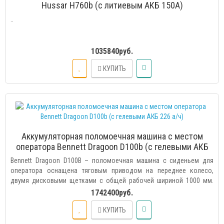
Hussar H760b (с литиевым АКБ 150A)
..
1035840руб.
КУПИТЬ
Аккумуляторная поломоечная машина с местом
оператора Bennett Dragoon D100b (с гелевыми АКБ
226 а/ч)
Bennett Dragoon D100B – поломоечная машина с сиденьем для
оператора оснащена тяговым приводом на переднее колесо,
двумя дисковыми щетками с общей рабочей шириной 1000 мм.
Оптимальное сочетание размеров поломоечной машины и
1742400руб.
ёмкости АКБ позволяет максимально эффективно использовать
КУПИТЬ
её при работе. Производительность 6000 м2/ч и до 6 часов работы
от одного заряда аккумуляторов дают возможность оператору