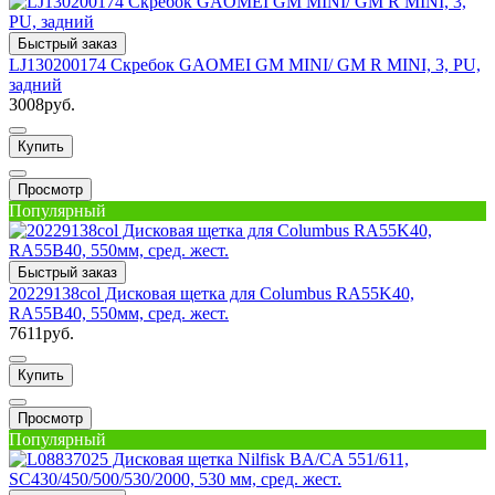
Быстрый заказ
LJ130200174 Скребок GAOMEI GM MINI/ GM R MINI, 3, PU,
задний
3008руб.
Купить
Просмотр
Популярный
Быстрый заказ
20229138col Дисковая щетка для Columbus RA55K40,
RA55B40, 550мм, сред. жест.
7611руб.
Купить
Просмотр
Популярный