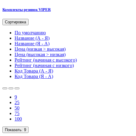
Комплекты резинок VIPER
Сортировка
По умолчанию
Название (А - Я)
Название (Я - А)
Цена (низкая > высокая)
Цена (высокая > низкая)
Рейтинг (начиная с высокого)
Рейтинг (начиная с низкого)
Код Товара (А - Я)
Код Товара (Я - А)
9
25
50
75
100
Показать:
9