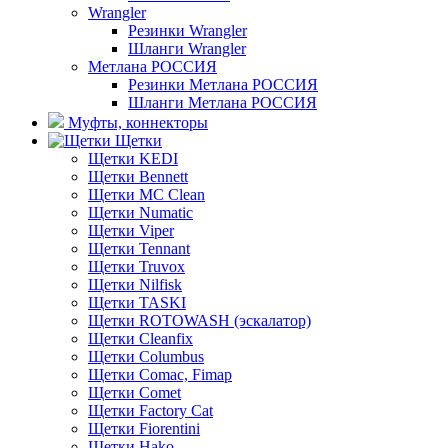
Wrangler
Резинки Wrangler
Шланги Wrangler
Метлана РОССИЯ
Резинки Метлана РОССИЯ
Шланги Метлана РОССИЯ
Муфты, коннекторы
Щетки
Щетки KEDI
Щетки Bennett
Щетки MC Clean
Щетки Numatic
Щетки Viper
Щетки Tennant
Щетки Truvox
Щетки Nilfisk
Щетки TASKI
Щетки ROTOWASH (эскалатор)
Щетки Cleanfix
Щетки Columbus
Щетки Comac, Fimap
Щетки Comet
Щетки Factory Cat
Щетки Fiorentini
Щетки Hako