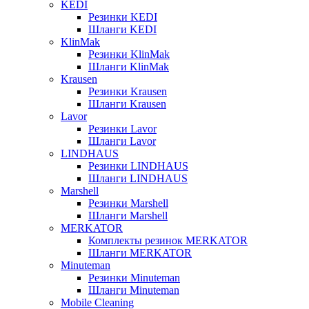
KEDI
Резинки KEDI
Шланги KEDI
KlinMak
Резинки KlinMak
Шланги KlinMak
Krausen
Резинки Krausen
Шланги Krausen
Lavor
Резинки Lavor
Шланги Lavor
LINDHAUS
Резинки LINDHAUS
Шланги LINDHAUS
Marshell
Резинки Marshell
Шланги Marshell
MERKATOR
Комплекты резинок MERKATOR
Шланги MERKATOR
Minuteman
Резинки Minuteman
Шланги Minuteman
Mobile Cleaning