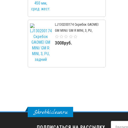
LJ130200174 Скребок GAOMEI
GM MINI/ GM R MINI, 3, PU,
задний
3008руб.
Skrebkiclean.ru
ПОДПИСАТЬСЯ НА РАССЫЛКУ