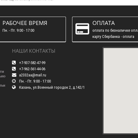
РАБОЧЕЕ ВРЕМЯ
ОПЛАТА
Пн. - Пт. 9:00 - 17:00
оплата по безналичке опл
карту Сбербанка - оплата
наличними
НАШИ КОНТАКТЫ
+7-937-582-47-99
+7-962-561-44-06
сти
a2332aa@mail.ru
ьно
Пн. - Пт. 9:00 - 17:00
тьи
Казань, ул.Военный городок 2, д.142/1