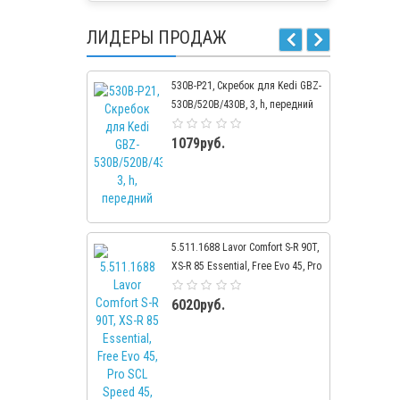
ЛИДЕРЫ ПРОДАЖ
530B-P21, Скребок для Kedi GBZ-
530В/520В/430В, 3, h, передний
1079руб.
5.511.1688 Lavor Comfort S-R 90T,
XS-R 85 Essential, Free Evo 45, Pro
SCL Speed 45, 450 мм, сред.
6020руб.
жест.