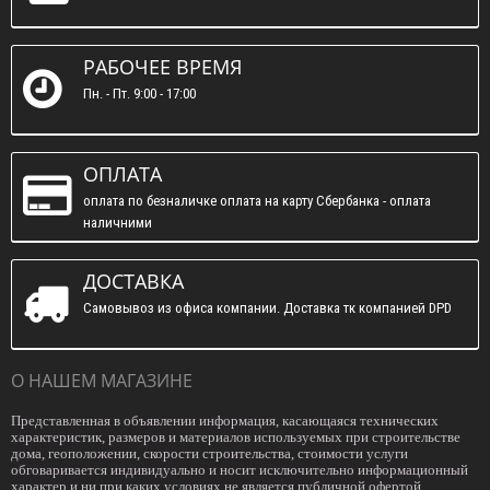
РАБОЧЕЕ ВРЕМЯ
Пн. - Пт. 9:00 - 17:00
ОПЛАТА
оплата по безналичке оплата на карту Сбербанка - оплата
наличними
ДОСТАВКА
Самовывоз из офиса компании. Доставка тк компанией DPD
О НАШЕМ МАГАЗИНЕ
Представленная в объявлении информация, касающаяся технических
характеристик, размеров и материалов используемых при строительстве
дома, геоположении, скорости строительства, стоимости услуги
обговаривается индивидуально и носит исключительно информационный
характер и ни при каких условиях не является публичной офертой,