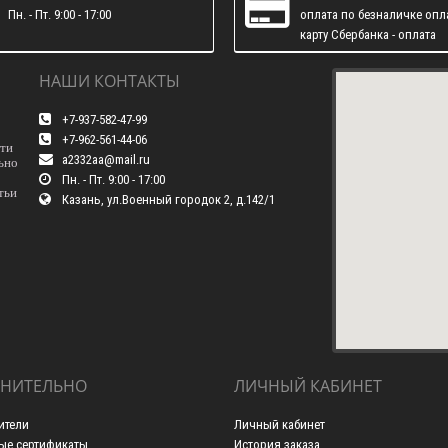
Пн. - Пт. 9:00 - 17:00
оплата по безналичке опл
карту Сбербанка - оплата
наличними
НАШИ КОНТАКТЫ
+7-937-582-47-99
+7-962-561-44-06
сти
a2332aa@mail.ru
ьно
Пн. - Пт. 9:00 - 17:00
тьи
Казань, ул.Военный городок 2, д.142/1
НИТЕЛЬНО
ЛИЧНЫЙ КАБИНЕТ
ители
Личный кабинет
ые сертификаты
История заказа