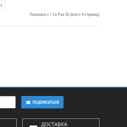
eanfix RA-
ПРОСМОТР
>|
ий.
МОТР
Показано с 1 по 9 из 36 (всего 4 страниц)
ПОДПИСАТЬСЯ
ДОСТАВКА