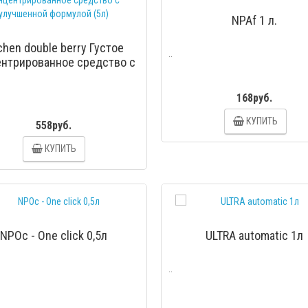
NPAf 1 л.
chen double berry Густое
..
ентрированное средство с
учшенной формулой (5л)
168руб.
КУПИТЬ
558руб.
КУПИТЬ
ПРОС
NPOc - One click 0,5л
ULTRA automatic 1л
..