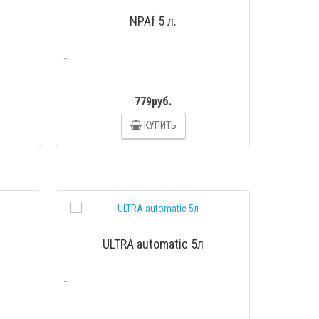
NPAf 5 л.
..
779руб.
КУПИТЬ
МОТР
ПРОСМОТР
ULTRA automatic 5л
..