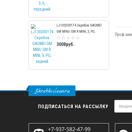
LJ130200174 Скребок GAOMEI
GM MINI/ GM R MINI, 3, PU,
Проф.хим
задний
3008руб.
Skrebkiclean.ru
ПОДПИСАТЬСЯ НА РАССЫЛКУ
+7-937-582-47-99