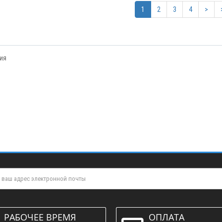
430.606 Скребок для Cl
1
2
3
4
>
4.508.1196 Скребок Lavor
431, 3, SX, 750мм, задн
ПРОС
Comfort XS 85, SR 90, 3, SR,
Прямая балка.
передний
1402руб.
ПРОСМОТР
1636руб.
ия
РАБОЧЕЕ ВРЕМЯ
ОПЛАТА