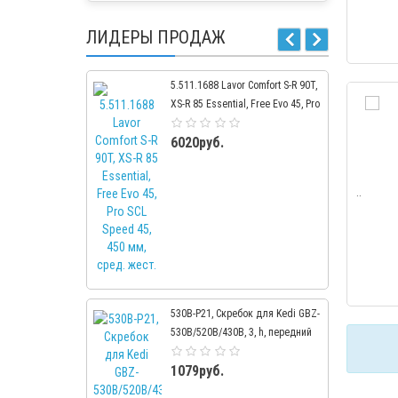
ЛИДЕРЫ ПРОДАЖ
5.511.1688 Lavor Comfort S-R 90T,
XS-R 85 Essential, Free Evo 45, Pro
SCL Speed 45, 450 мм, сред.
6020руб.
жест.
..
530B-P21, Скребок для Kedi GBZ-
530В/520В/430В, 3, h, передний
1079руб.