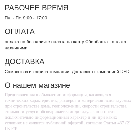
РАБОЧЕЕ ВРЕМЯ
Пн. - Пт. 9:00 - 17:00
ОПЛАТА
оплата по безналичке оплата на карту Сбербанка - оплата
наличними
ДОСТАВКА
Самовывоз из офиса компании. Доставка тк компанией DPD
О нашем магазине
Представленная в объявлении информация, касающаяся
технических характеристик, размеров и материалов используемых
при строительстве дома, геоположении, скорости строительства,
стоимости услуги обговаривается индивидуально и носит
исключительно информационный характер и ни при каких
условиях не является публичной офертой, согласно Статьи 437 (2)
ГК РФ.