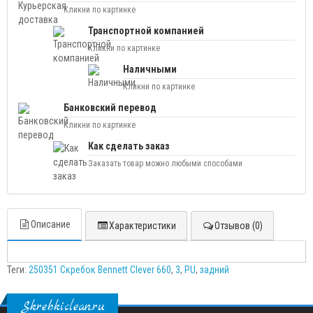
Кликни по картинке
Транспортной компанией
Кликни по картинке
Наличными
Кликни по картинке
Банковский перевод
Кликни по картинке
Как сделать заказ
Заказать товар можно любыми способами
Описание
Характеристики
Отзывов (0)
Теги:
250351 Скребок Bennett Clever 660
,
3
,
PU
,
задний
Skrebkiclean.ru