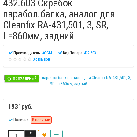
432.603 Скребок
парабол.балка, аналог для
Cleanfix RA-431,501, 3, SR,
L=860мм, задний
Производитель:
ACGM
Код Товара:
432.603
0 отзывов
ПОПУЛЯРНЫЙ
1931руб.
Наличие:
В наличии