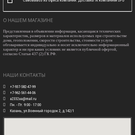
Самовывоз из офиса компании. Доставка тк компанией DPD
О НАШЕМ МАГАЗИНЕ
Представленная в объявлении информация, касающаяся технических
характеристик, размеров и материалов используемых при строительстве
дома, геоположении, скорости строительства, стоимости услуги
обговаривается индивидуально и носит исключительно информационный
характер и ни при каких условиях не является публичной офертой,
согласно Статьи 437 (2) ГК РФ.
НАШИ КОНТАКТЫ
+7-937-582-47-99
+7-962-561-44-06
a2332aa@mail.ru
Пн. - Пт. 9:00 - 17:00
Казань, ул.Военный городок 2, д.142/1