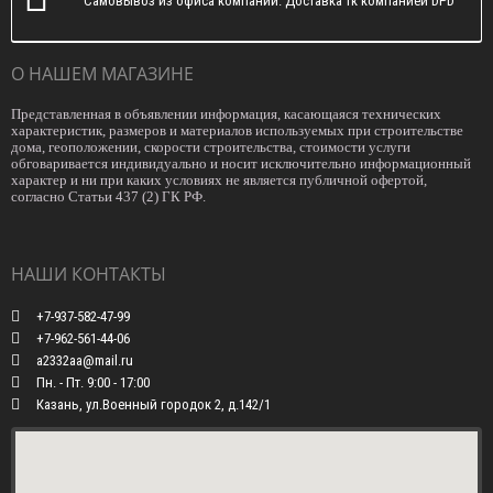
Самовывоз из офиса компании. Доставка тк компанией DPD
О НАШЕМ МАГАЗИНЕ
Представленная в объявлении информация, касающаяся технических
характеристик, размеров и материалов используемых при строительстве
дома, геоположении, скорости строительства, стоимости услуги
обговаривается индивидуально и носит исключительно информационный
характер и ни при каких условиях не является публичной офертой,
согласно Статьи 437 (2) ГК РФ.
НАШИ КОНТАКТЫ
+7-937-582-47-99
+7-962-561-44-06
a2332aa@mail.ru
Пн. - Пт. 9:00 - 17:00
Казань, ул.Военный городок 2, д.142/1