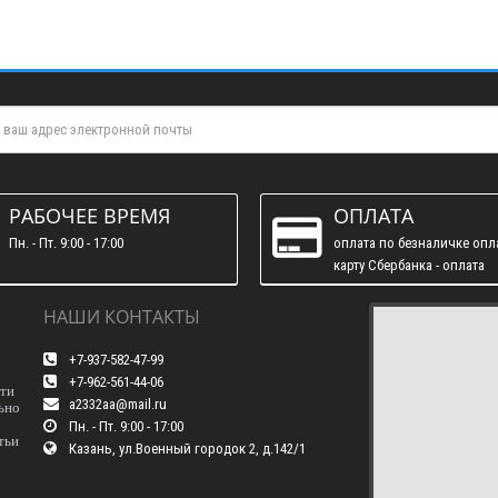
РАБОЧЕЕ ВРЕМЯ
ОПЛАТА
Пн. - Пт. 9:00 - 17:00
оплата по безналичке опл
карту Сбербанка - оплата
наличними
НАШИ КОНТАКТЫ
+7-937-582-47-99
+7-962-561-44-06
сти
a2332aa@mail.ru
ьно
Пн. - Пт. 9:00 - 17:00
тьи
Казань, ул.Военный городок 2, д.142/1