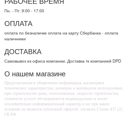
РАБОЧЕЕ ВРЕМЯ
Пн. - Пт. 9:00 - 17:00
ОПЛАТА
оплата по безналичке оплата на карту Сбербанка - оплата
наличними
ДОСТАВКА
Самовывоз из офиса компании. Доставка тк компанией DPD
О нашем магазине
Представленная в объявлении информация, касающаяся
технических характеристик, размеров и материалов используемых
при строительстве дома, геоположении, скорости строительства,
стоимости услуги обговаривается индивидуально и носит
исключительно информационный характер и ни при каких
условиях не является публичной офертой, согласно Статьи 437 (2)
ГК РФ.