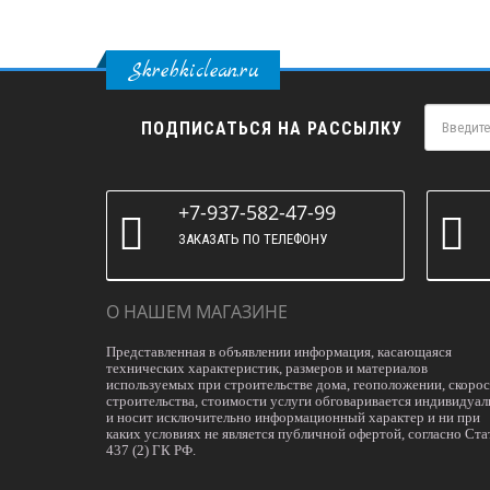
Skrebkiclean.ru
ПОДПИСАТЬСЯ НА РАССЫЛКУ
+7-937-582-47-99
ЗАКАЗАТЬ ПО ТЕЛЕФОНУ
О НАШЕМ МАГАЗИНЕ
Представленная в объявлении информация, касающаяся
технических характеристик, размеров и материалов
используемых при строительстве дома, геоположении, скоро
строительства, стоимости услуги обговаривается индивидуал
и носит исключительно информационный характер и ни при
каких условиях не является публичной офертой, согласно Ста
437 (2) ГК РФ.