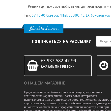
Резинка для поломоечной машины для этой модели – а
Теги:
56116706 Скребок Nilfisk SC6000
,
10
,
LX
,
боковой ком
Skrebkiclean.ru
ПОДПИСАТЬСЯ НА РАССЫЛКУ
+7-937-582-47-99
ЗАКАЗАТЬ ПО ТЕЛЕФОНУ
О НАШЕМ МАГАЗИНЕ
Представленная в объявлении информация, касающаяся
технических характеристик, размеров и материалов
используемых при строительстве дома, геоположении, скоро
строительства, стоимости услуги обговаривается индивидуал
и носит исключительно информационный характер и ни при
каких условиях не является публичной офертой, согласно Ста