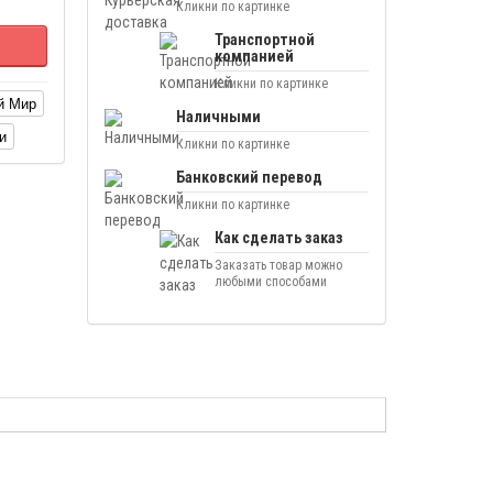
Кликни по картинке
Транспортной
компанией
Кликни по картинке
й Мир
Наличными
и
Кликни по картинке
Банковский перевод
Кликни по картинке
Как сделать заказ
Заказать товар можно
любыми способами