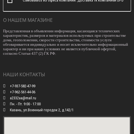
Самовывоз из офиса компании. Доставка тк компанией DPD
О НАШЕМ МАГАЗИНЕ
Представленная в объявлении информация, касающаяся технических
характеристик, размеров и материалов используемых при строительстве
дома, геоположении, скорости строительства, стоимости услуги
обговаривается индивидуально и носит исключительно информационный
характер и ни при каких условиях не является публичной офертой,
согласно Статьи 437 (2) ГК РФ.
НАШИ КОНТАКТЫ
+7-937-582-47-99
+7-962-561-44-06
a2332aa@mail.ru
Пн. - Пт. 9:00 - 17:00
Казань, ул.Военный городок 2, д.142/1